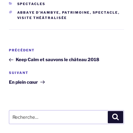
CATÉGORIES
SPECTACLES
ÉTIQUETTES
ABBAYE D'HAMBYE
,
PATRIMOINE
,
SPECTACLE
,
VISITE THÉÂTRALISÉE
Navigation
Article
PRÉCÉDENT
de
précédent
Keep Calm et sauvons le château 2018
l’article
Article
SUIVANT
suivant
En plein cœur
Recherche
Recher
pour
: