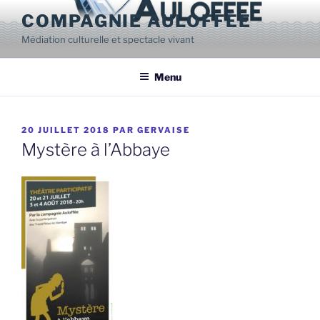
Aller
COMPAGNIE AULOFFÉE
au
Médiation culturelle et spectacle vivant
contenu
principal
Menu
PUBLIÉ
20 JUILLET 2018
PAR
GERVAISE
LE
Mystère à l’Abbaye