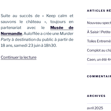
ARTICLES R
Suite au succès de « Keep calm et
sauvons le château », toujours en
Nouveau spect
partenariat avec le
Musée de
À Saisir ! Peti
Normandie
, Auloffée a crée une
Murder
Party
à destination du public à partir de
Toiles Entremê
18 ans, samedi 23 juin à 18h30.
Complot au châ
de
Continuer la lecture
Caen, un été 44
« Murder
Party
au
COMMENTAIR
Château
de
Caen
ARCHIVES
–
23
avril 2025
juin