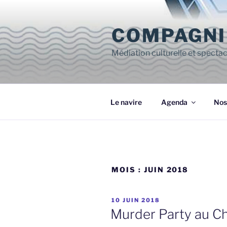
Aller
au
COMPAGNI
contenu
principal
Médiation culturelle et spectac
Le navire
Agenda
Nos
MOIS :
JUIN 2018
PUBLIÉ
10 JUIN 2018
LE
Murder Party au Ch