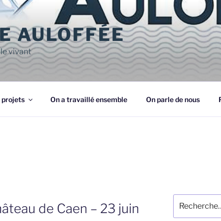
E AULOFFÉE
le vivant
 projets
On a travaillé ensemble
On parle de nous
Recherche
âteau de Caen – 23 juin
pour
: