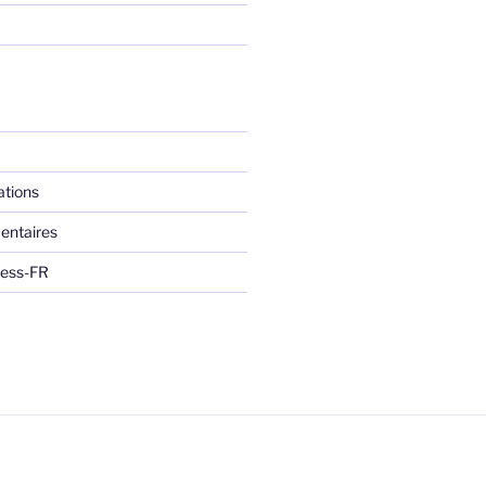
ations
entaires
ress-FR